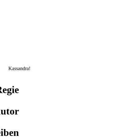
Kassandra!
Regie
utor
eiben