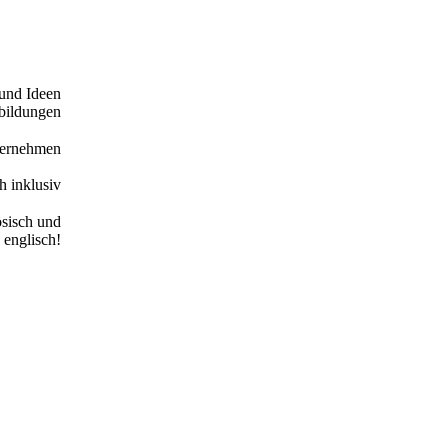
und Ideen
bildungen
ternehmen
h inklusiv
ösisch und
englisch!